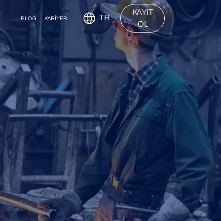
KAYIT
TR
BLOG
KARİYER
OL