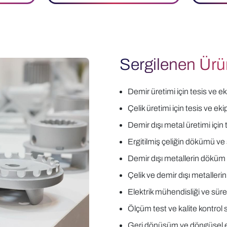
Sergilenen Ürü
Demir üretimi için tesis ve 
Çelik üretimi için tesis ve ek
Demir dışı metal üretimi için
Ergitilmiş çeliğin dökümü ve 
Demir dışı metallerin döküm 
Çelik ve demir dışı metaller
Elektrik mühendisliği ve süreç
Ölçüm test ve kalite kontrol 
Geri dönüşüm ve döngüsel 