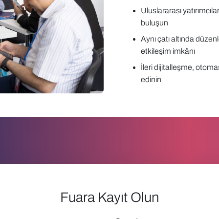
Uluslararası yatırımcılar, 
buluşun
Aynı çatı altında düzen
etkileşim imkânı
İleri dijitalleşme, otom
edinin
Fuara Kayıt Olun