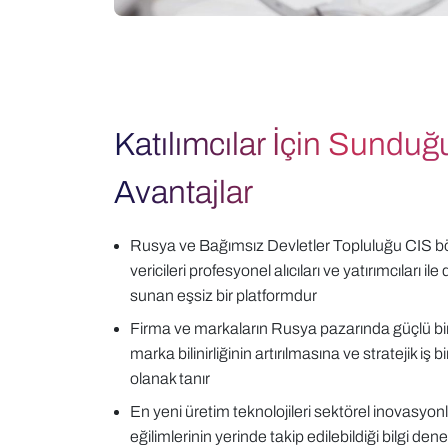
Katılımcılar İçin Sunduğu
Avantajlar
Rusya ve Bağımsız Devletler Topluluğu CIS bö
vericileri profesyonel alıcıları ve yatırımcıları 
sunan eşsiz bir platformdur
Firma ve markaların Rusya pazarında güçlü bir
marka bilinirliğinin artırılmasına ve stratejik iş bi
olanak tanır
En yeni üretim teknolojileri sektörel inovasyon
eğilimlerinin yerinde takip edilebildiği bilgi d