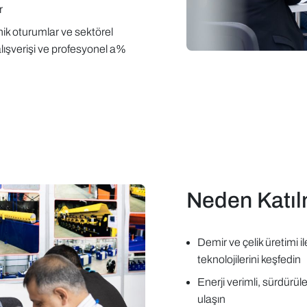
r
nik oturumlar ve sektörel
alışverişi ve profesyonel a%
Neden Katıl
Demir ve çelik üretimi 
teknolojilerini keşfedin
Enerji verimli, sürdürül
ulaşın