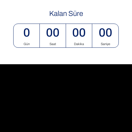
Kalan Süre
0
00
00
00
Gün
Saat
Dakika
Saniye