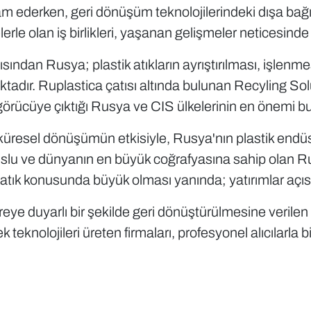
evam ederken, geri dönüşüm teknolojilerindeki dışa bağ
lerle olan iş birlikleri, yaşanan gelişmeler neticesind
ısından Rusya; plastik atıkların ayrıştırılması, işlenm
adır. Ruplastica çatısı altında bulunan Recyling Solut
görücüye çıktığı Rusya ve CIS ülkelerinin en önemi b
resel dönüşümün etkisiyle, Rusya'nın plastik endüstr
u ve dünyanın en büyük coğrafyasına sahip olan Rusy
ik atık konusunda büyük olması yanında; yatırımlar açı
evreye duyarlı bir şekilde geri dönüştürülmesine veril
olojileri üreten firmaları, profesyonel alıcılarla bir a