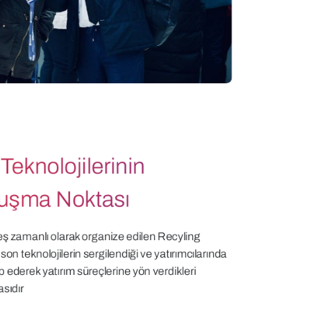
eknolojilerinin
luşma Noktası
eş zamanlı olarak organize edilen Recyling
n teknolojilerin sergilendiği ve yatırımcılarında
ip ederek yatırım süreçlerine yön verdikleri
sıdır