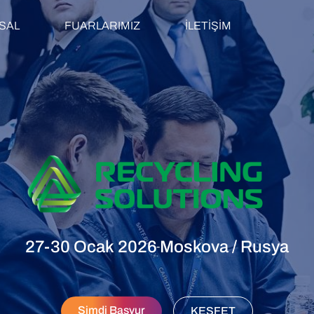
SAL
FUARLARIMIZ
İLETİŞİM
27-30 Ocak 2026
Moskova / Rusya
-
Şimdi Başvur
KEŞFET