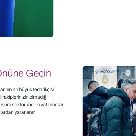
 Önüne Geçin
rının en büyük tedarikçisi
 rakiplerinizin olmadığı
üşüm sektöründeki yatırımcıları
klardan yararlanın