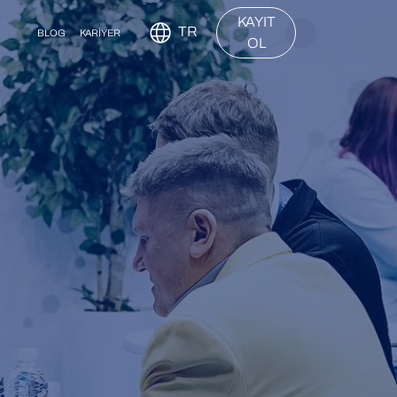
KAYIT
TR
BLOG
KARİYER
OL