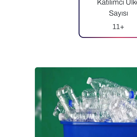
Katılımcı Ülk
Sayısı
11+