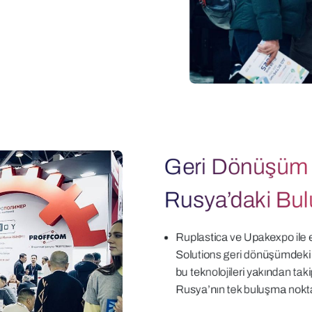
Geri Dönüşüm T
Rusya’daki Bu
Ruplastica ve Upakexpo ile 
Solutions geri dönüşümdeki so
bu teknolojileri yakından tak
Rusya’nın tek buluşma nokta