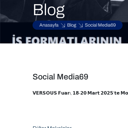
Blog
Anasayfa
Blog
Social Media69
Social Media69
𝗩𝗘𝗥𝗦𝗢𝗨𝗦 𝗙𝘂𝗮𝗿ı, 𝟭𝟴-𝟮𝟬 𝗠𝗮𝗿𝘁 𝟮𝟬𝟮𝟱’𝘁𝗲