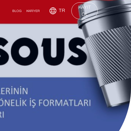
KAYIT
TR
BLOG
KARİYER
OL