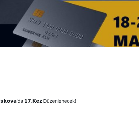
 𝗠𝗼𝘀𝗸𝗼𝘃𝗮'da 𝟭𝟳.𝗞𝗲𝘇 Düzenlenecek!