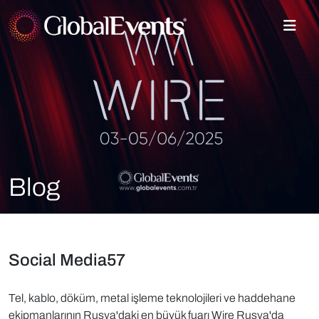
Blog
Social Media57
Tel, kablo, döküm, metal işleme teknolojileri ve haddehane
ekipmanlarının Rusya'daki en büyük fuarı Wire Rusya'da