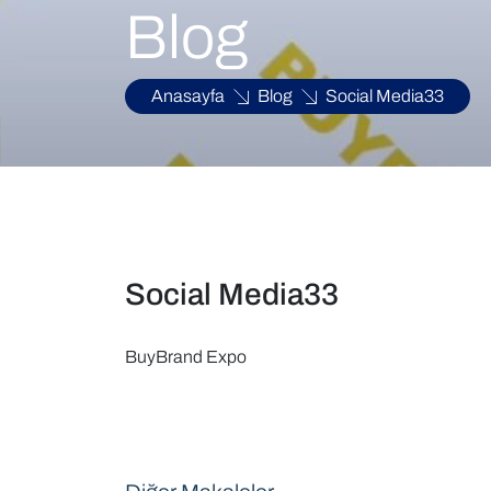
Blog
Anasayfa
Blog
Social Media33
Social Media33
BuyBrand Expo