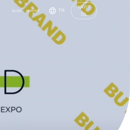
KAYIT
TR
BLOG
KARİYER
OL