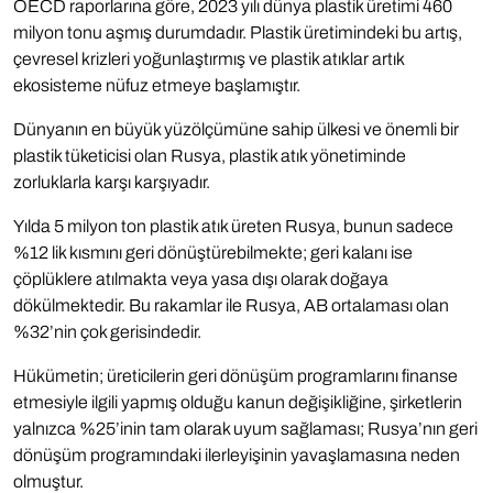
OECD raporlarına göre, 2023 yılı dünya plastik üretimi 460
milyon tonu aşmış durumdadır. Plastik üretimindeki bu artış,
çevresel krizleri yoğunlaştırmış ve plastik atıklar artık
ekosisteme nüfuz etmeye başlamıştır.
Dünyanın en büyük yüzölçümüne sahip ülkesi ve önemli bir
plastik tüketicisi olan Rusya, plastik atık yönetiminde
zorluklarla karşı karşıyadır.
Yılda 5 milyon ton plastik atık üreten Rusya, bunun sadece
%12 lik kısmını geri dönüştürebilmekte; geri kalanı ise
çöplüklere atılmakta veya yasa dışı olarak doğaya
dökülmektedir. Bu rakamlar ile Rusya, AB ortalaması olan
%32’nin çok gerisindedir.
Hükümetin; üreticilerin geri dönüşüm programlarını finanse
etmesiyle ilgili yapmış olduğu kanun değişikliğine, şirketlerin
yalnızca %25’inin tam olarak uyum sağlaması; Rusya’nın geri
dönüşüm programındaki ilerleyişinin yavaşlamasına neden
olmuştur.