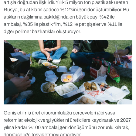
artışla doğrudan ilişkilidir. Yıllık 5 milyon ton plastik atık üreten
Rusya, bu atıkların sadece %12’sini geri dönüştürebiliyor. Bu
atıkların dağılımına bakıldığında en büyük payı %42 ile
ambalaj, %35 ile plastik film, %12 ile pet şişeler ve %11 ile
diğer polimer bazlı atıklar oluşturuyor.
Genişletilmiş üretici sorumluluğu çerçeveleri gibi yasal
reformlar, ekolojik vergi yüklerini üreticilere kaydırarak ve 2027
yılına kadar %100 ambalaj geri dönüşümünü zorunlu kılarak,
döngüselliğe teşvik etmeyi amaçlıyor.