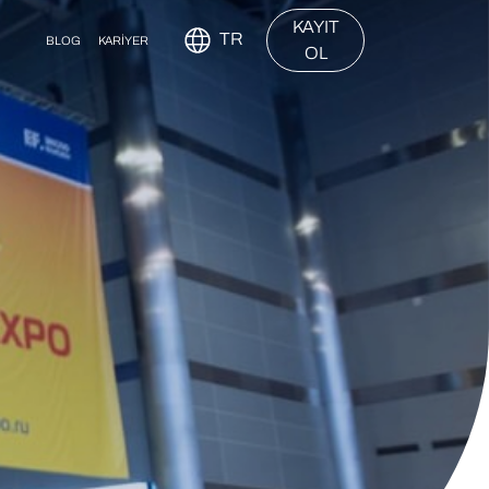
KAYIT
TR
BLOG
KARİYER
OL