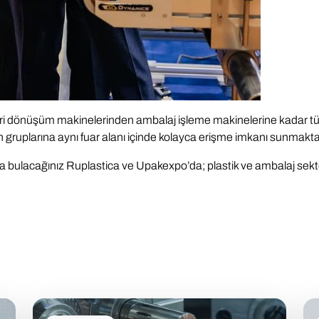
önüşüm makinelerinden ambalaj işleme makinelerine kadar tüm ürün
n gruplarına aynı fuar alanı içinde kolayca erişme imkanı sunmakta
tında bulacağınız Ruplastica ve Upakexpo’da; plastik ve ambalaj sek