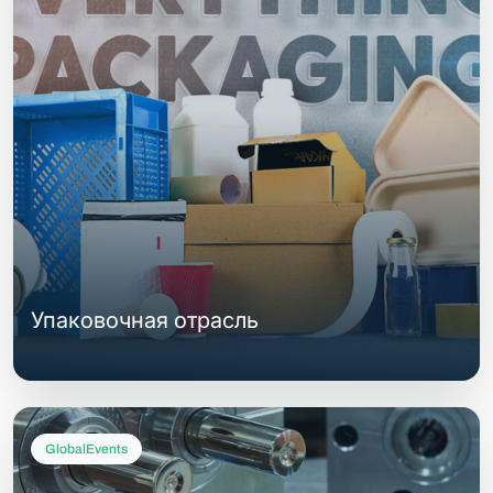
Упаковочная отрасль
GlobalEvents