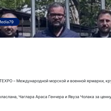
Media79
ALTEXPO – Международной морской и военной ярмарки, к
аслана, Чаглара Араса Генчера и Явуза Чолака за ценн