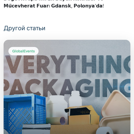
𝗠𝘂̈𝗰𝗲𝘃𝗵𝗲𝗿𝗮𝘁 𝗙𝘂𝗮𝗿ı 𝗚𝗱𝗮𝗻𝘀𝗸, 𝗣𝗼𝗹𝗼𝗻𝘆𝗮’𝗱𝗮!
Другой статьи
GlobalEvents