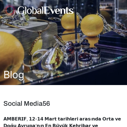
Blog
Social Media56
𝗔𝗠𝗕𝗘𝗥𝗜𝗙, 𝟭𝟮-𝟭𝟰 𝗠𝗮𝗿𝘁 𝘁𝗮𝗿𝗶𝗵𝗹𝗲𝗿𝗶 𝗮𝗿𝗮𝘀ı𝗻𝗱𝗮 𝗢𝗿𝘁𝗮 𝘃𝗲
𝗗𝗼𝗴̆𝘂 𝗔𝘃𝗿𝘂𝗽𝗮’𝗻ı𝗻 𝗘𝗻 𝗕𝘂̈𝘆𝘂̈𝗸 𝗞𝗲𝗵𝗿𝗶𝗯𝗮𝗿 𝘃𝗲