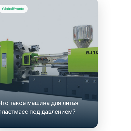
GlobalEvents
Что такое машина для литья
пластмасс под давлением?