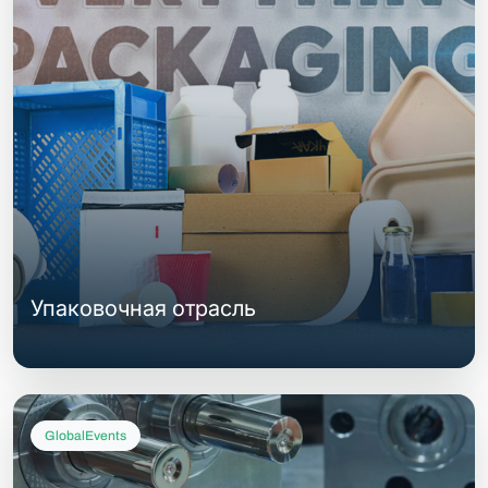
Упаковочная отрасль
GlobalEvents