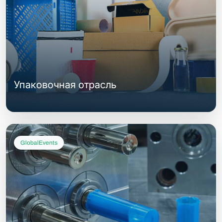
Упаковочная отрасль
GlobalEvents