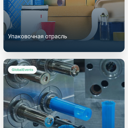
Упаковочная отрасль
GlobalEvents