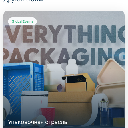
GlobalEvents
Упаковочная отрасль