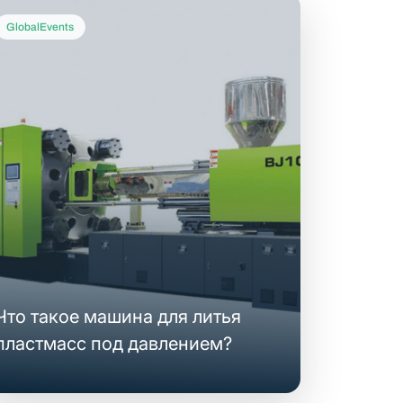
GlobalEvents
Что такое машина для литья
пластмасс под давлением?