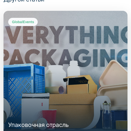
GlobalEvents
Упаковочная отрасль