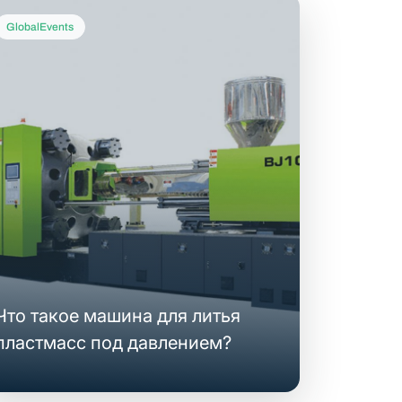
GlobalEvents
Что такое машина для литья
пластмасс под давлением?