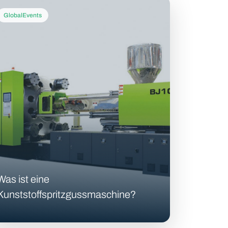
GlobalEvents
Was ist eine
Kunststoffspritzgussmaschine?