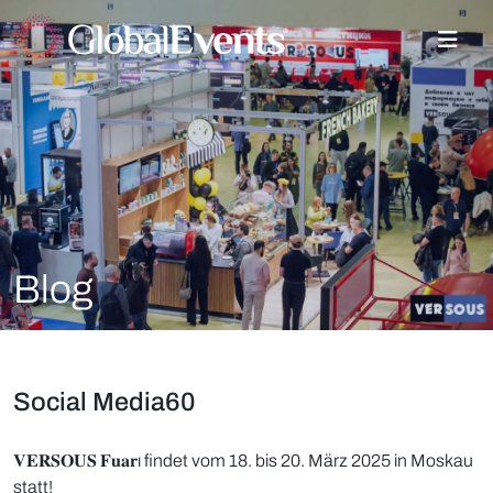
Blog
Social Media60
𝐕𝐄𝐑𝐒𝐎𝐔𝐒 𝐅𝐮𝐚𝐫ı findet vom 18. bis 20. März 2025 in Moskau
statt!