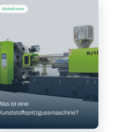
GlobalEvents
Was ist eine
Kunststoffspritzgussmaschine?